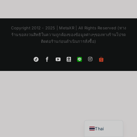
Copyright 2012 - 2025 | MetaXR | All Rights Reserved (ทาง
ร้านขอสงวนสิทธิในความถูกต้องของข้อมูลต่างๆของทางร้านโปรด
ติดต่อร้านก่อนดำเนินการสั่งซื้อ)
Instagram
Tiktok
Facebook
YouTube
Blogger
LINE
Shopee
App
Japanese
Korean
Chinese
English
Thai