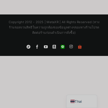
Copyright 2012 - 2025 | MetaXR | All Rights Reserved (ทาง
ร้านขอสงวนสิทธิในความถูกต้องของข้อมูลต่างๆของทางร้านโปรด
ติดต่อร้านก่อนดำเนินการสั่งซื้อ)
Instagram
Tiktok
Facebook
YouTube
Blogger
LINE
Shopee
App
Japanese
Korean
Chinese
English
Thai