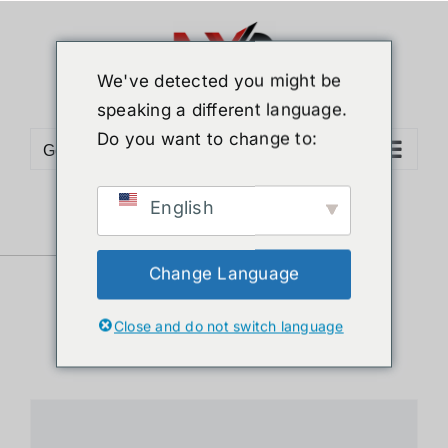
ข้าม
ไป
ยัง
We've detected you might be
เนื้อหา
speaking a different language.
Do you want to change to:
Go to...
English
Sort by
Date
Show
12 Products
Change Language
Close and do not switch language