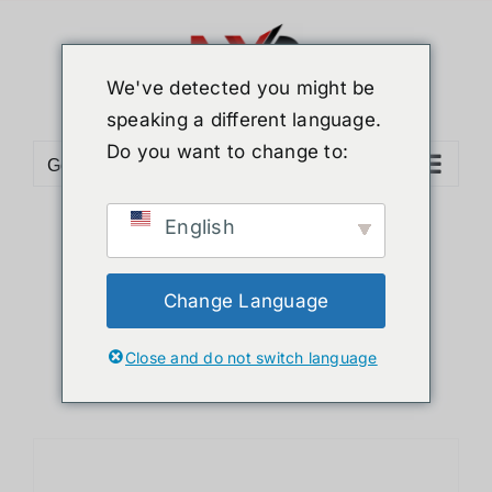
ข้าม
ไป
ยัง
We've detected you might be
เนื้อหา
speaking a different language.
Do you want to change to:
Go to...
English
Sort by
Name
Show
36 Products
Change Language
Close and do not switch language