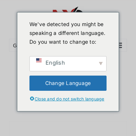
ข้าม
ไป
ยัง
We've detected you might be
เนื้อหา
speaking a different language.
Do you want to change to:
Go to...
English
Sort by
Name
Show
36 Products
Change Language
Close and do not switch language