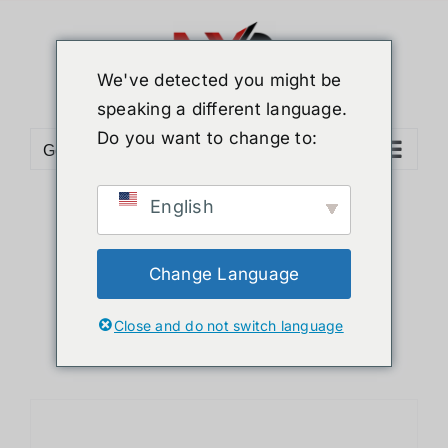
ข้าม
ไป
ยัง
We've detected you might be
เนื้อหา
speaking a different language.
Do you want to change to:
Go to...
English
Sort by
Price
Show
36 Products
Change Language
Close and do not switch language