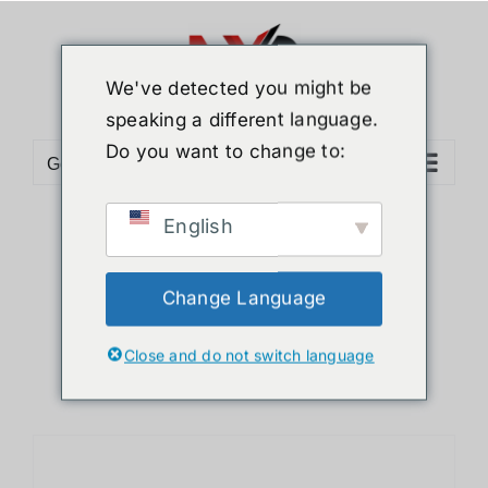
ข้าม
ไป
ยัง
We've detected you might be
เนื้อหา
speaking a different language.
Do you want to change to:
Go to...
English
Sort by
Popularity
Show
12 Products
Change Language
Close and do not switch language