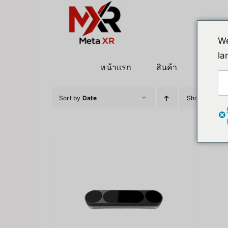
ข้าม
ไป
ยัง
We
เนื้อหา
la
หน้าแรก
สินค้า
หุ่นยนต
Sort by
Date
Show
24 Pro