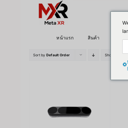
ข้าม
ไป
ยัง
We
เนื้อหา
la
หน้าแรก
สินค้า
หุ่นยนต
Sort by
Default Order
Show
12 Pro