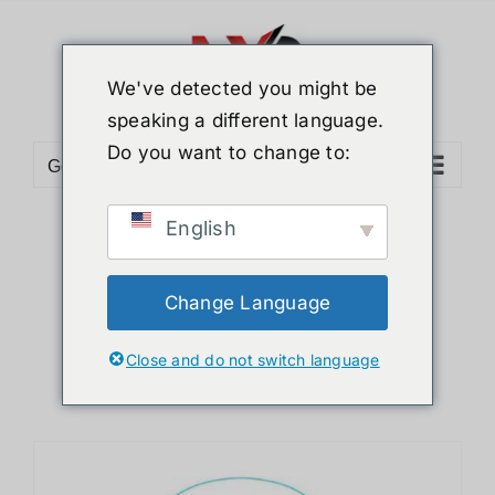
ข้าม
ไป
ยัง
We've detected you might be
เนื้อหา
speaking a different language.
Do you want to change to:
Go to...
English
Sort by
Name
Show
12 Products
Change Language
Close and do not switch language