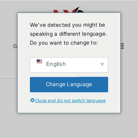
ข้าม
ไป
ยัง
We've detected you might be
เนื้อหา
speaking a different language.
Do you want to change to:
Go to...
English
Sort by
Default Order
Show
12 Products
Change Language
Close and do not switch language