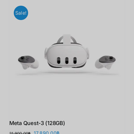
Sale!
Meta Quest-3 (128GB)
Original
Current
17,890.00
฿
21,900.00
฿