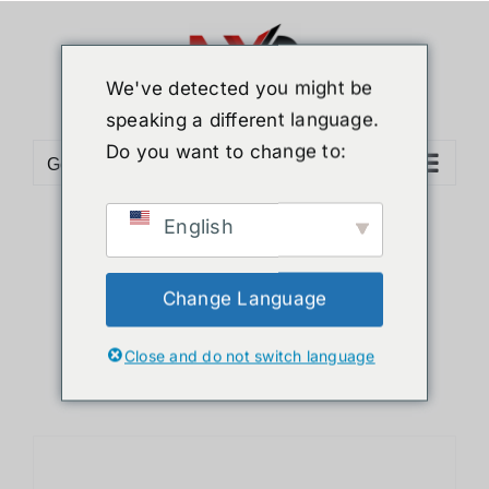
ข้าม
ไป
ยัง
We've detected you might be
เนื้อหา
speaking a different language.
Do you want to change to:
Go to...
English
Sort by
Date
Show
36 Products
Change Language
Close and do not switch language