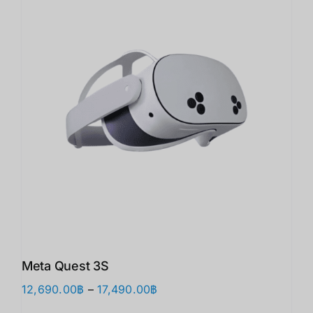
Meta Quest 3S
Price
12,690.00
฿
–
17,490.00
฿
range: