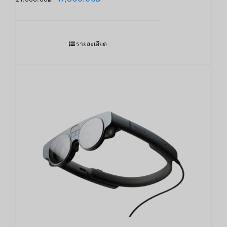
price
price
was:
is:
21,900.00฿.
17,890.00฿.
รายละเอียด