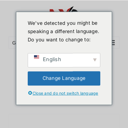
ข้าม
ไป
ยัง
We've detected you might be
เนื้อหา
speaking a different language.
Do you want to change to:
Go to...
English
Sort by
Date
Show
12 Products
Change Language
Close and do not switch language