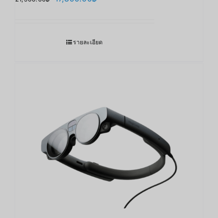
price
price
was:
is:
21,900.00฿.
17,890.00฿.
รายละเอียด