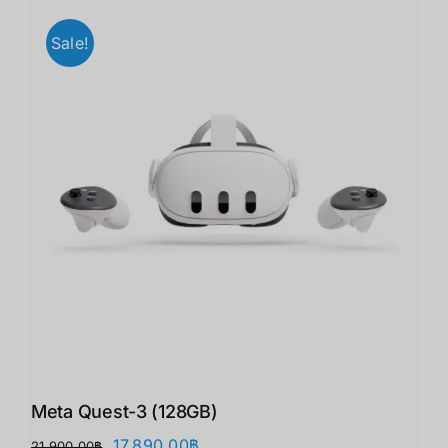
Sale!
Meta Quest-3 (128GB)
Original
Current
17,890.00
฿
21,900.00
฿