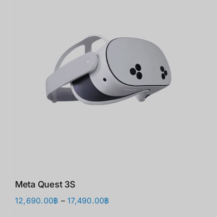
Meta Quest 3S
Price
12,690.00
฿
–
17,490.00
฿
range: