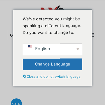
ข้าม
ไป
ยัง
We've detected you might be
เนื้อหา
speaking a different language.
Do you want to change to:
Go to...
English
Sort by
Name
Show
12 Products
Change Language
Close and do not switch language
Sale!