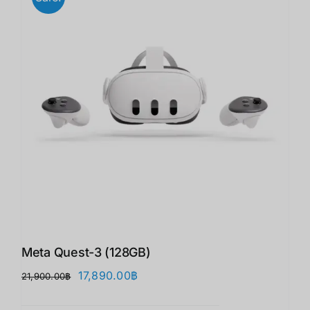
Meta Quest-3 (128GB)
Original
Current
17,890.00
฿
21,900.00
฿
price
price