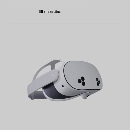
was:
is:
21,900.00฿.
17,890.00฿.
รายละเอียด