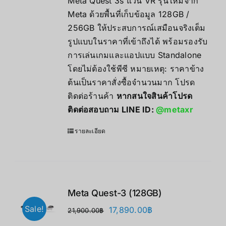
Meta Quest 3s แว่น VR รุ่นใหม่จาก
through
Meta ด้วยพื้นที่เก็บข้อมูล 128GB /
17,490.00฿
256GB ให้ประสบการณ์เสมือนจริงเต็ม
รูปแบบในราคาที่เข้าถึงได้ พร้อมรองรับ
การเล่นเกมและแอปแบบ Standalone
โดยไม่ต้องใช้พีซี หมายเหตุ: ราคาข้าง
ต้นเป็นราคาสั่งซื้อจำนวนมาก โปรด
ติดต่อร้านค้า
หากสนใจสินค้าโปรด
ติดต่อสอบถาม LINE ID:
@metaxr
รายละเอียด
Meta Quest-3 (128GB)
Sale!
Original
Current
17,890.00
฿
21,900.00
฿
price
price