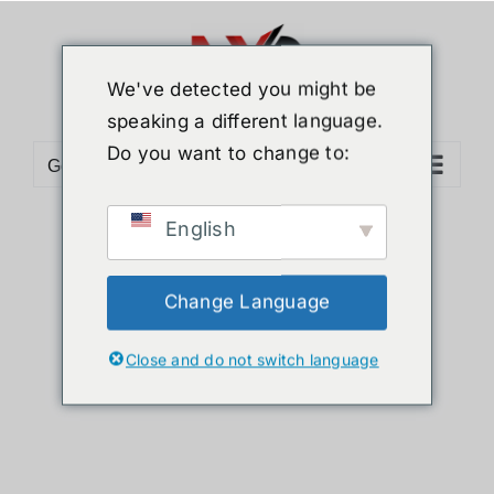
ข้าม
ไป
ยัง
We've detected you might be
เนื้อหา
speaking a different language.
Do you want to change to:
Go to...
English
Sort by
Name
Show
12 Products
Change Language
Close and do not switch language