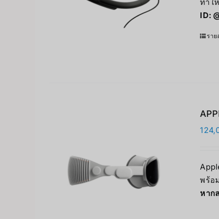
ทำให
ID:
@
รายล
APPL
124,
Apple
พร้อม
หากส