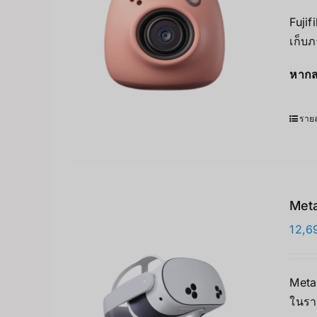
Fujif
เก็บภ
หากส
รายล
Meta
12,6
Meta 
ในรา