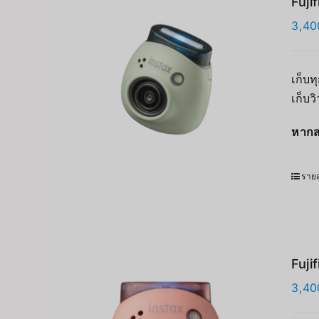
Fuji
3,40
เก็บท
เก็บว
หากส
รายล
Fuji
3,40