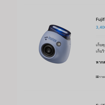
Fuji
3,40
เก็บท
เก็บว
หากส
รายล