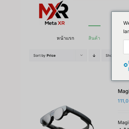
ข้าม
ไป
ยัง
We
เนื้อหา
la
หน้าแรก
สินค้า
หุ่นยนต
Sort by
Price
Show
12 Pro
Magi
111,
Magi