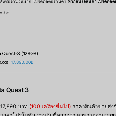
สั่งซื้อจำนวนมาก โปรดติดต่อร้านค้า
หากสนใจสินค้าโปรดติดต
ะเอียด
 Quest-3 (128GB)
Original
Current
17,890.00
฿
0.00
฿
price
price
was:
is:
21,900.00฿.
17,890.00฿.
a Quest 3
17,890 บาท
(100 เครื่องขึ้นไป)
ราคาสินค้าขายส่
ราคาโปรโมชัน รวมกันซื้อถูกกว่า สามารถอ่านรายละ