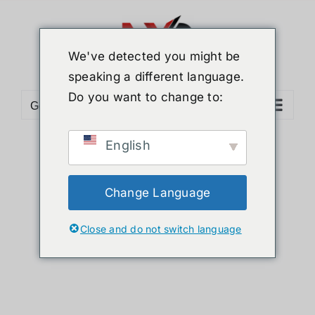
ข้าม
ไป
ยัง
We've detected you might be
เนื้อหา
speaking a different language.
Do you want to change to:
Go to...
English
Sort by
Popularity
Show
12 Products
Change Language
Close and do not switch language