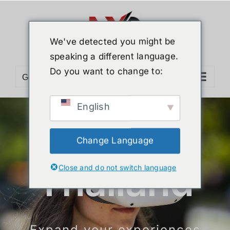
ข้าม
ไป
ยัง
We've detected you might be
เนื้อหา
speaking a different language.
Do you want to change to:
Go to...
English
MetaXR
Change Language
Thailand
Close and do not switch language
Expand your experiences