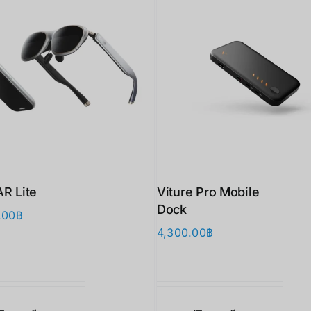
AR Lite
Viture Pro Mobile
Dock
.00
฿
4,300.00
฿