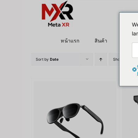
ข้าม
ไป
ยัง
We
เนื้อหา
la
หน้าแรก
สินค้า
หุ่นยนต
Sort by
Date
Show
12 Pro