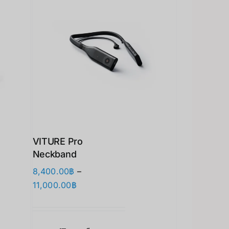
VITURE Pro
Neckband
8,400.00
฿
–
Price
11,000.00
฿
range:
8,400.00฿
through