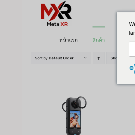
ข้าม
ไป
ยัง
We
เนื้อหา
la
หน้าแรก
สินค้า
หุ่นยนต
Sort by
Default Order
Show
12 Pro