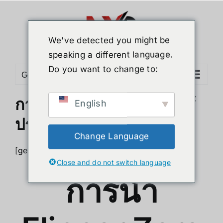
Skip
to
content
We've detected you might be
speaking a different language.
Do you want to change to:
Go to...
การนำ Flipper Zero ไปใช้
English
ประโยชน์ในด้านต่างๆ
Change Language
[geoip country=”TH”]
Close and do not switch language
การนำ