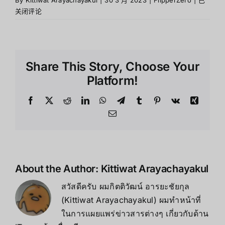
By
Kittiwat Arayachayakul
|
30 3 月 2023
|
FlipperZero
|
已
Flipper
关闭评论
Zero
ไป
ใช้
ประโยชน
Share This Story, Choose Your
ใน
ด้าน
Platform!
ต่างๆ
Facebook
X
Reddit
LinkedIn
WhatsApp
Telegram
Tumblr
Pinterest
Vk
Xing
Email
About the Author:
Kittiwat Arayachayakul
สวัสดีครับ ผมกิตติวัฒน์ อารยะชัยกุล
(Kittiwat Arayachayakul) ผมทำหน้าที่
ในการแผยแพร่ข่าวสารต่างๆ เกี่ยวกับด้าน