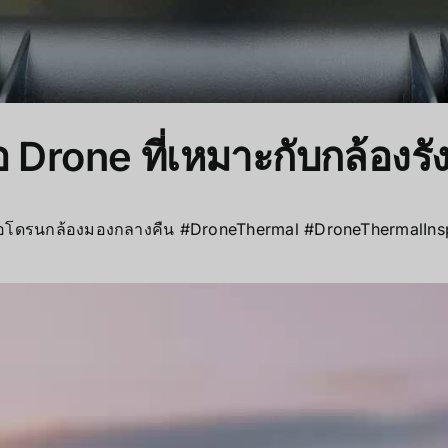
อ Drone ที่เหมาะกับกล้องร
ซื้อโดรนกล้องมองกลางคืน #DroneThermal #DroneThermalI