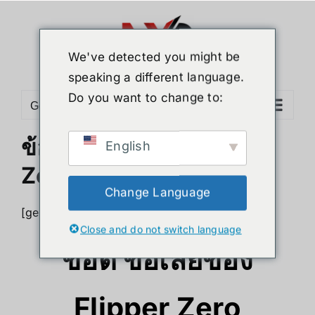
Skip
to
content
We've detected you might be
speaking a different language.
Do you want to change to:
Go to...
ข้อดี ข้อเสียของ Flipper
English
Zero
Change Language
[geoip country=”TH”]
Close and do not switch language
ข้อดี ข้อเสียของ
Flipper Zero