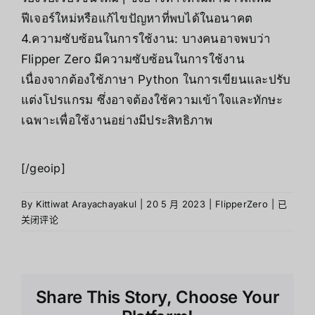
ฟีเจอร์ใหม่หรือแก้ไขปัญหาที่พบได้ในอนาคต
4.ความซับซ้อนในการใช้งาน: บางคนอาจพบว่า
Flipper Zero มีความซับซ้อนในการใช้งาน
เนื่องจากต้องใช้ภาษา Python ในการเขียนและปรับ
แต่งโปรแกรม ซึ่งอาจต้องใช้ความเข้าใจและทักษะ
เฉพาะเพื่อใช้งานอย่างมีประสิทธิภาพ
[/geoip]
ข้อดี
By
Kittiwat Arayachayakul
|
20 5 月 2023
|
FlipperZero
|
已
ข้อ
关闭评论
เสีย
ของ
Flipper
Zero
Share This Story, Choose Your