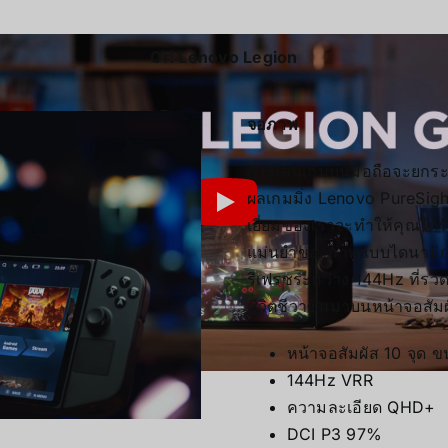
Cr.
Lenovo Legion
จอภาพ
การเล่นเกมบนมือถือจะยกระด
ผลเกมมิ่ง Lenovo PureSig
เยี่ยมของเราจะทำให้คุณได้
แม่นยำของภาพแบบไดนามิกได
รีเฟรชระหว่าง 144Hz ที่รวด
ชีวิตชีวาขึ้นมาบนหน้าจอสัมผ
หน้าจอสัมผัส 10 จุด ข
144Hz VRR
ความละเอียด QHD+
DCI P3 97%