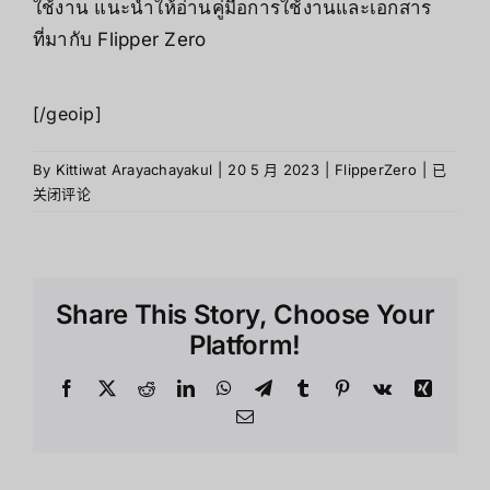
ใช้งาน แนะนำให้อ่านคู่มือการใช้งานและเอกสาร
ที่มากับ Flipper Zero
[/geoip]
วิธี
By
Kittiwat Arayachayakul
|
20 5 月 2023
|
FlipperZero
|
已
ใช้
关闭评论
Flipper
Zero
Share This Story, Choose Your
Platform!
Facebook
X
Reddit
LinkedIn
WhatsApp
Telegram
Tumblr
Pinterest
Vk
Xing
Email