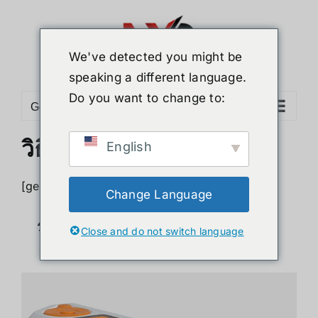
Skip
to
content
We've detected you might be
speaking a different language.
Do you want to change to:
Go to...
วิธีใช้ Flipper Zero
English
[geoip country=”TH”]
Change Language
วิธีใช้ Flipper Zero
Close and do not switch language