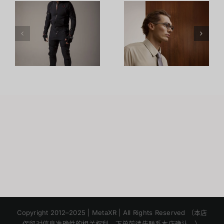
G1: แว่นตา
รีวิวแว่น XR
อัจฉริยะจอ
รุ่นใหม่:การ
HUD ที่
อัปเกรดที่
หน้าตา
เหนือกว่า
เหมือนแว่น
ว
Raino Air2S
ธรรมดาที่สุด
(สเปค ราคา
า
ข้อจำกัด)
Japanese
Korean
Copyright 2012–2025 | MetaXR | All Rights Reserved （本店
保留对信息准确性的相关权利。下单前请先联系本店确认。）