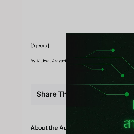
[/geoip]
By
Kittiwat Arayachayakul
|
30 3 月 2023
|
FlipperZer
Share This Story, Choose You
About the Author:
Kittiwat Arayacha