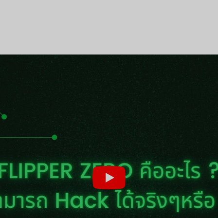
Flipper
o
|
已关闭评论
Zero
คือ
อะไร
สามารถ
r Platform!
Hack
Face
ได้
จริงๆ
หรือ???
yakul