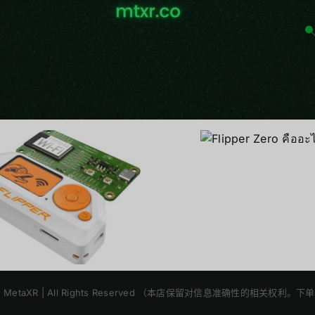
ุล (Kittiwat Arayachayakul) ผมทำหน้าที่ในการแผยแพร่ข่าวสารต
Flipper 
Flipper Zero
Multitool คู
คืออะไร
ใช้งา
2025 | MetaXR | All Rights Reserved （本店保留对信息准确性的相关