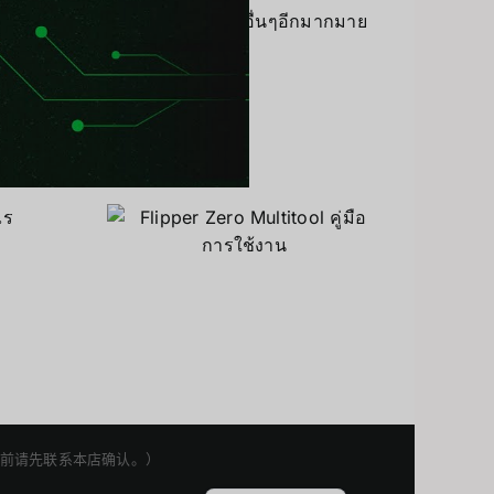
่างๆ เกี่ยวกับด้าน IT และ ด้านอื่นๆอีกมากมาย
วิธีใช้
Zero
Flipper
่มือการ
Zero
น
Japanese
Korean
English
权利。下单前请先联系本店确认。）
Thai