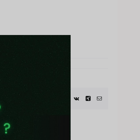
book
X
Reddit
LinkedIn
WhatsApp
Telegram
Tumblr
Pinterest
Vk
Xing
Email