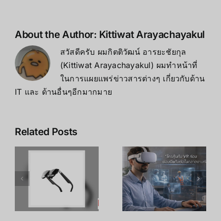
About the Author:
Kittiwat Arayachayakul
สวัสดีครับ ผมกิตติวัฒน์ อารยะชัยกุล
(Kittiwat Arayachayakul) ผมทำหน้าที่
ในการแผยแพร่ข่าวสารต่างๆ เกี่ยวกับด้าน
IT และ ด้านอื่นๆอีกมากมาย
Related Posts
เคล็ดลับ การ
เพิ่ม
R
อาชีพใน
ประสิทธิภาพ
ร
Metaverse:
การเรียนรู้
โอกาสทองที่
ของพนักงาน
คุณเตรียมตัว
ด้วย
S
ได้ตั้งแต่วันนี้
เทคโนโลยี