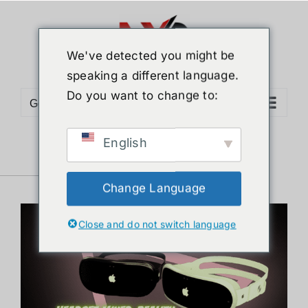
Skip
to
content
We've detected you might be
speaking a different language.
Do you want to change to:
Go to...
English
Headset mixed-
reality By Apple
Change Language
Close and do not switch language