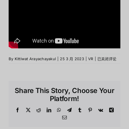
Headset
By
Kittiwat Arayachayakul
|
25 3 月 2023
|
VR
|
已关闭评论
mixed-
reality
By
Apple
Share This Story, Choose Your
Platform!
Facebook
X
Reddit
LinkedIn
WhatsApp
Telegram
Tumblr
Pinterest
Vk
Xing
Email