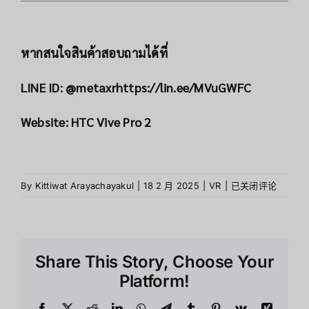
หากสนใจสินค้าสอบถามได้ที่
LINE ID: @metaxr
https://lin.ee/MVuGWFC
Website:
HTC Vive Pro 2
HTC
By
Kittiwat Arayachayakul
|
18 2 月 2025
|
VR
|
已关闭评论
Vive
Pro
2
สำหรับ
Share This Story, Choose Your
สาย
เกม
Platform!
เม
อร์
Facebook
X
Reddit
LinkedIn
WhatsApp
Telegram
Tumblr
Pinterest
Vk
Xing