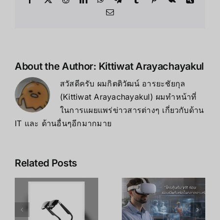
ไม่
Email
ควร
พลาด!
About the Author:
Kittiwat Arayachayakul
สวัสดีครับ ผมกิตติวัฒน์ อารยะชัยกุล
(Kittiwat Arayachayakul) ผมทำหน้าที่
ในการแผยแพร่ข่าวสารต่างๆ เกี่ยวกับด้าน
IT และ ด้านอื่นๆอีกมากมาย
Related Posts
เคล็ดลับ การ
เพิ่ม
R
อาชีพใน
ประสิทธิภาพ
ร
Metaverse:
การเรียนรู้