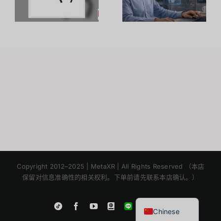
โอกาสทองที่
ของพนักงาน
คุณเตรียมตัว
ด้วย
S
ได้ตั้งแต่วันนี้
เทคโนโลยี
VR – วิถี
เถ้าแก่
Japanese
Korean
Copyright 2012–2025 | MetaXR | All Rights Reserved （本店
保留对信息准确性的相关权利。下单前请先联系本店确认。）
English
Thai
Instagram
Tiktok
Facebook
YouTube
Blogger
LINE
Shopee
Chinese
App