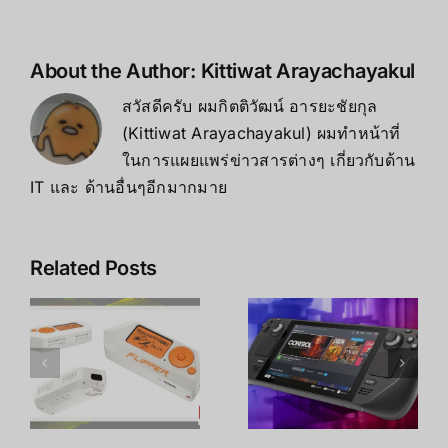
About the Author:
Kittiwat Arayachayakul
สวัสดีครับ ผมกิตติวัฒน์ อารยะชัยกุล
(Kittiwat Arayachayakul) ผมทำหน้าที่
ในการแผยแพร่ข่าวสารต่างๆ เกี่ยวกับด้าน
IT และ ด้านอื่นๆอีกมากมาย
Related Posts
Steam
Deck vs
Meta Quest
ROG Ally
3 vs 3S vs
ิ
เครื่องเกมพก
Quest 2
พาตัวไหนดี?
เลือกรุ่นไหน
เทียบครบจบ
ดี? เทียบครบ