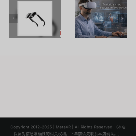
R
อาชีพใน
ประสิทธิภาพ
ร
Metaverse:
การเรียนรู้
โอกาสทองที่
ของพนักงาน
คุณเตรียมตัว
ด้วย
S
ได้ตั้งแต่วันนี้
เทคโนโลยี
VR – วิถี
เถ้าแก่
Japanese
Korean
Copyright 2012–2025 | MetaXR | All Rights Reserved （本店
保留对信息准确性的相关权利。下单前请先联系本店确认。）
English