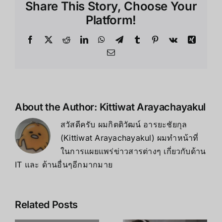
Share This Story, Choose Your
ไม่ใช่
แค่
Platform!
VR
แต่
Facebook
X
Reddit
LinkedIn
WhatsApp
Telegram
Tumblr
Pinterest
Vk
Xing
เป็น
Email
เครื่อง
มือ
สำคัญ
ใน
ชีวิต
About the Author:
Kittiwat Arayachayakul
ประจำ
สวัสดีครับ ผมกิตติวัฒน์ อารยะชัยกุล
วัน?
(Kittiwat Arayachayakul) ผมทำหน้าที่
ในการแผยแพร่ข่าวสารต่างๆ เกี่ยวกับด้าน
IT และ ด้านอื่นๆอีกมากมาย
Related Posts
เคล็ดลับ การ
เพิ่ม