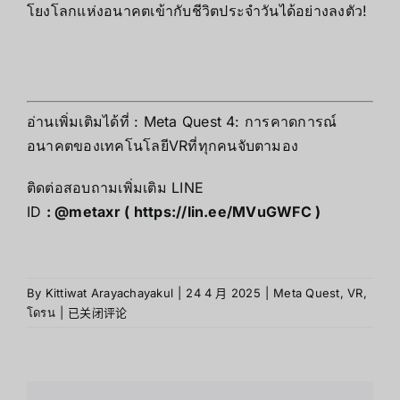
โยงโลกแห่งอนาคตเข้ากับชีวิตประจำวันได้อย่างลงตัว!
อ่านเพิ่มเติมได้ที่ :
Meta Quest 4: การคาดการณ์
อนาคตของเทคโนโลยีVRที่ทุกคนจับตามอง
ติดต่อสอบถามเพิ่มเติม LINE
ID
: @metaxr (
https://lin.ee/MVuGWFC
)
By
Kittiwat Arayachayakul
|
24 4 月 2025
|
Meta Quest
,
VR
,
ทำไม
โดรน
|
已关闭评论
Meta
Quest
3
ถึง