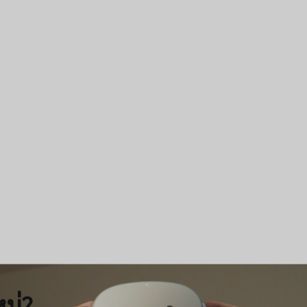
CR:
Meta Quest
ม่?