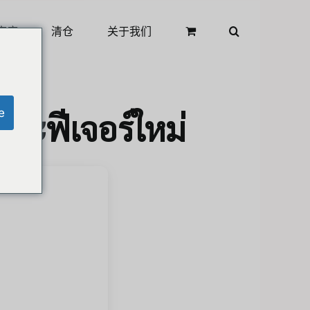
商店
清仓
关于我们
e
และฟีเจอร์ใหม่