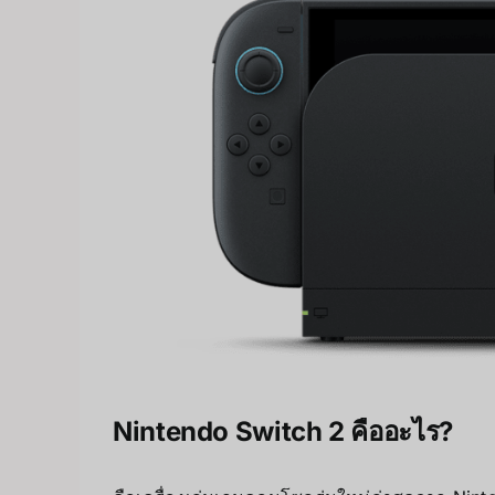
Nintendo Switch 2 คืออะไร?