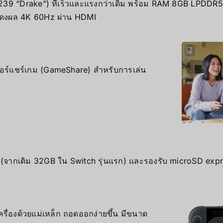
T239 “Drake”) ที่เร็วและแรงกว่าเดิม พร้อม RAM 8GB LPDDR5 (
แสดงผล 4K 60Hz ผ่าน HDMI
อร์แชร์เกม (GameShare) สำหรับการเล่น
B (จากเดิม 32GB ใน Switch รุ่นแรก) และรองรับ microSD expr
รื่องด้วยแม่เหล็ก ถอดออกง่ายขึ้น มีขนาด