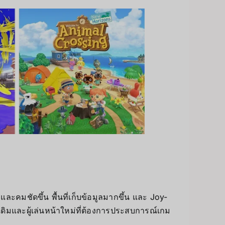
ะคมชัดขึ้น พื้นที่เก็บข้อมูลมากขึ้น และ Joy-
ดิมและผู้เล่นหน้าใหม่ที่ต้องการประสบการณ์เกม