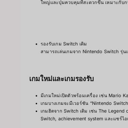
ใหญ่และปุ่มควบคุมที่สะดวกขึ้น เหมาะกับก
รองรับเกม Switch เดิม
สามารถเล่นเกมจาก Nintendo Switch รุ่นแร
เกมใหม่และเกมรองรับ
มีเกมใหม่เปิดตัวพร้อมเครื่อง เช่น Mari
เกมบางเกมจะมีเวอร์ชัน “Nintendo Switch 2
เกมฮิตจาก Switch เดิม เช่น The Legend o
Switch, achievement system และแชร์ไอเท