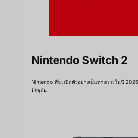
Nintendo Switch 2
Nintendo ที่จะเปิดตัวอย่างเป็นทางการในปี 202
ปัจจุบัน