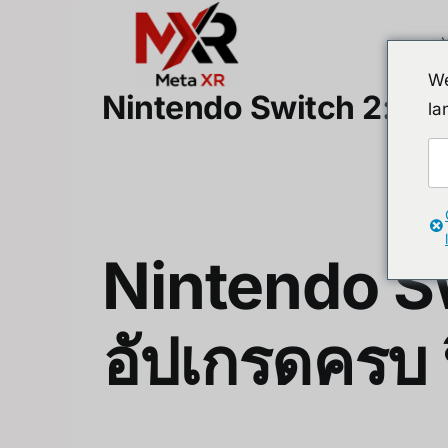
Skip
to
content
We
Nintendo Switch 2: ไฮบร
la
Nintendo Sw
อัปเกรดครบ ฟ