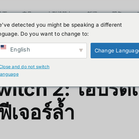
首页
产品
人形机器人
新闻
服务
've detected you might be speaking a different
ิดเจนใหม่ อัปเกรดครบ ฟีเจอร์ล้
nguage. Do you want to change to:
English
Change Languag
Nintendo Switch 2 — ดูราคาและสเปคที่ MTXR
Close and do not switch
language
itch 2: ไฮบริด
ีเจอร์ล้ำ