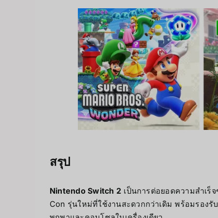
สรุป
Nintendo Switch 2
เป็นการต่อยอดความสำเร็จขอ
Con รุ่นใหม่ที่ใช้งานสะดวกกว่าเดิม พร้อมรองร
พกพาและคอนโซลในเครื่องเดียว