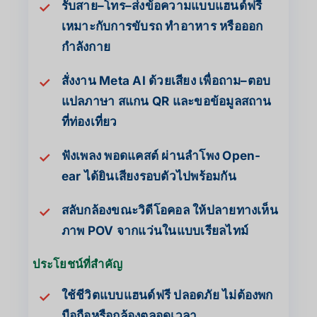
รับสาย–โทร–ส่งข้อความแบบแฮนด์ฟรี
✓
เหมาะกับการขับรถ ทำอาหาร หรือออก
กำลังกาย
สั่งงาน Meta AI ด้วยเสียง เพื่อถาม–ตอบ
✓
แปลภาษา สแกน QR และขอข้อมูลสถาน
ที่ท่องเที่ยว
ฟังเพลง พอดแคสต์ ผ่านลำโพง Open-
✓
ear ได้ยินเสียงรอบตัวไปพร้อมกัน
สลับกล้องขณะวิดีโอคอล ให้ปลายทางเห็น
✓
ภาพ POV จากแว่นในแบบเรียลไทม์
ประโยชน์ที่สำคัญ
ใช้ชีวิตแบบแฮนด์ฟรี ปลอดภัย ไม่ต้องพก
✓
มือถือหรือกล้องตลอดเวลา