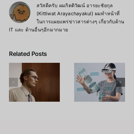
สวัสดีครับ ผมกิตติวัฒน์ อารยะชัยกุล
(Kittiwat Arayachayakul) ผมทำหน้าที่
ในการแผยแพร่ข่าวสารต่างๆ เกี่ยวกับด้าน
IT และ ด้านอื่นๆอีกมากมาย
Leap
เจาะลึก Intel
Related Posts
Motion
RealSense
า
Controller
D435i: สุด
2: เมื่อ Hand
ยอดกล้อง
Tracking
Depth
กลายเป็น
Camera
น
เทคโนโลยีที่
พร้อม IMU
ด
พร้อมใช้งาน
ตัวจบงาน
า
จริงในโลก
Robot และ
VR และ AR
Drone