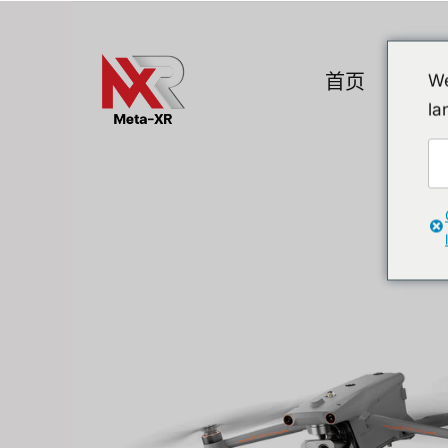
Skip
to
content
首页
产品
We
la
热门小工具
A. VR / AR / 
Devices
Promotion
VR (Virtual Reali
Flipper Zero 替代方案
AR/MR
MR (Mixed Realit
Quest & Quest A
Apple Vision Pro