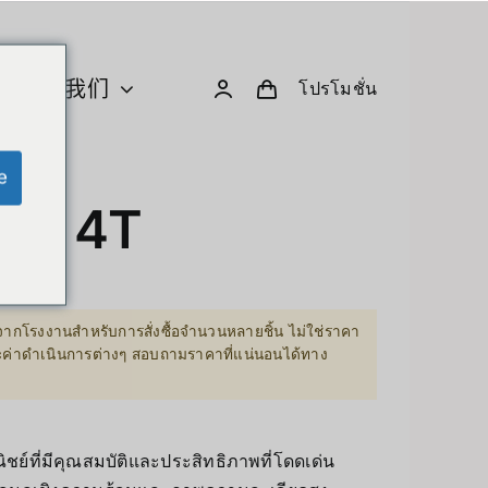
关于我们
โปรโมชั่น
e
U 与计算
创意小工具与机器人
Max 4T
Computer & Peripherals
Unitree-Humanoid
型号比较 – Unitree 人形机器人
ากโรงงานสำหรับการสั่งซื้อจำนวนหลายชิ้น ไม่ใช่ราคา
Robodog
ละค่าดำเนินการต่างๆ สอบถามราคาที่แน่นอนได้ทาง
Insta360
 GPU Server
Drone
sion Hardware
ย์ที่มีคุณสมบัติและประสิทธิภาพที่โดดเด่น