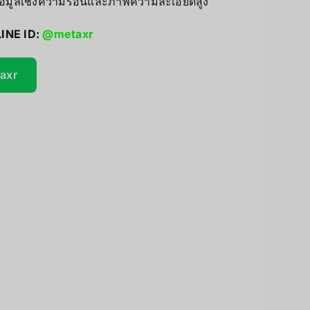
้อมูลเชิงความร้อนและภาพความละเอียดสูง
Accessories
PC & eGPU
LINE ID:
@metaxr
UV Printer
taxr
GiiKER Puzzle Games
ceivers/Transmitters