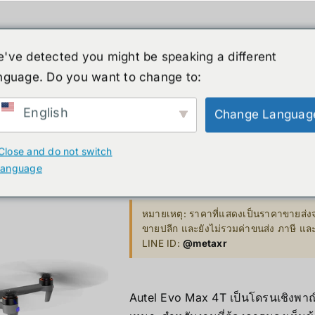
人形机器人
新闻
服务
商店
清仓
've detected you might be speaking a different
nguage. Do you want to change to:
English
Change Languag
XR
B. Smart Glasses &
GP
Autel Evo 
Wearables
Close and do not switch
Bestseller 
language
ty)
Ray-Ban Meta Glasses
302,000.00
฿
Bestseller
Xreal
หมายเหตุ: ราคาที่แสดงเป็นราคาขายส่งจ
VGA Card
ขายปลีก และยังไม่รวมค่าขนส่ง ภาษี แ
y)
Microsoft Hololens 2
LINE ID:
@metaxr
Supermicro
ccessories
Computer Vi
Autel Evo Max 4T เป็นโดรนเชิงพาณิช