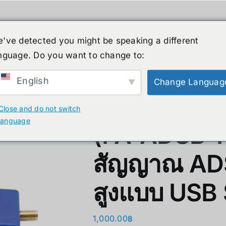
人形机器人
新闻
服务
商店
清仓
've detected you might be speaking a different
nguage. Do you want to change to:
English
Change Languag
XR
B. Smart Glasses &
GP
FlightAware
Wearables
Close and do not switch
Bestseller 
language
ty)
Ray-Ban Meta Glasses
(FA-ADSB-PS
Bestseller
Xreal
สัญญาณ ADS
VGA Card
y)
Microsoft Hololens 2
สูงแบบ USB
Supermicro
ccessories
Computer Vi
1,000.00
฿