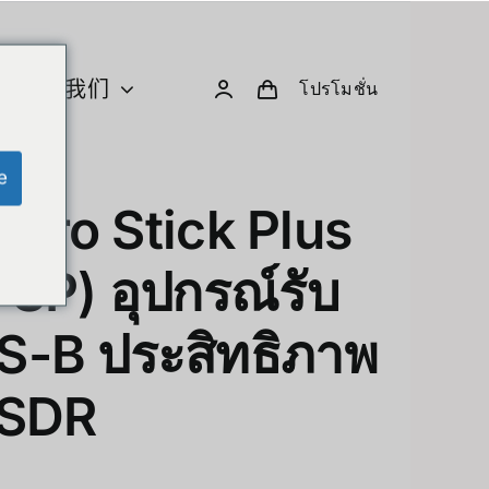
关于我们
โปรโมชั่น
e
U 与计算
创意小工具与机器人
 Pro Stick Plus
Computer & Peripherals
Unitree-Humanoid
P) อุปกรณ์รับ
型号比较 – Unitree 人形机器人
-B ประสิทธิภาพ
Robodog
 SDR
Insta360
 GPU Server
Drone
sion Hardware