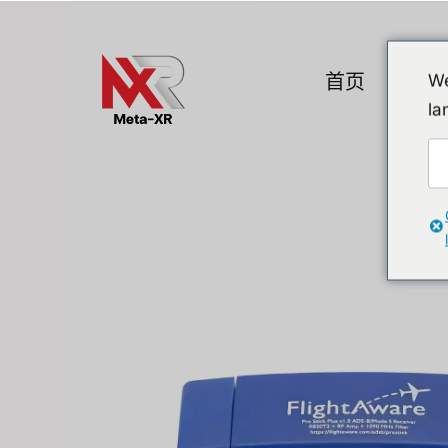
Skip
to
content
首页
产品
We
la
热门小工具
A. VR / AR / 
Devices
Promotion
VR (Virtual Reali
Flipper Zero 替代方案
AR/MR
MR (Mixed Realit
Quest & Quest A
Apple Vision Pro