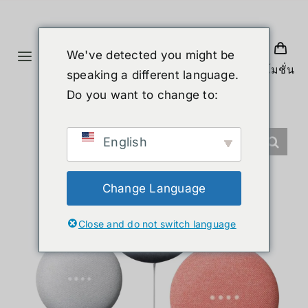
Skip
to
content
We've detected you might be
Toggle
โปรโมชั่น
speaking a different language.
Navigation
首页
Do you want to change to:
产品
English
人形机器人
Change Language
Close and do not switch language
新闻
服务