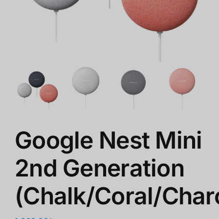
商店
清仓
关于我们
Google Nest Mini
2nd Generation
(Chalk/Coral/Char