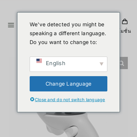
Skip
to
content
We've detected you might be
Toggle
โปรโมชั่น
speaking a different language.
Navigation
首页
Do you want to change to:
产品
English
人形机器人
Change Language
Close and do not switch language
新闻
服务