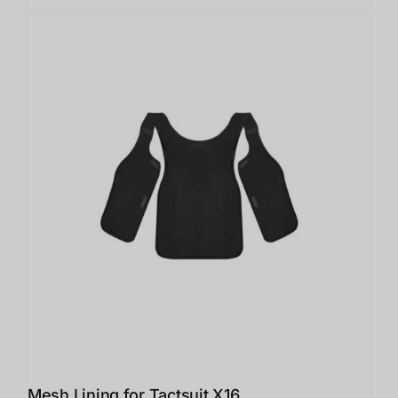
Mesh Lining for Tactsuit X16