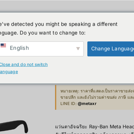
人形机器人
新闻
服务
商店
清仓
've detected you might be speaking a different
nguage. Do you want to change to:
English
Change Languag
XR
B. Smart Glasses &
GP
Ray-Ban Me
Wearables
Close and do not switch
Bestseller 
language
ty)
Ray-Ban Meta Glasses
10,000.00
฿
Bestseller
Xreal
หมายเหตุ: ราคาที่แสดงเป็นราคาขายส่งจ
VGA Card
ขายปลีก และยังไม่รวมค่าขนส่ง ภาษี แ
y)
Microsoft Hololens 2
LINE ID:
@metaxr
Supermicro
ccessories
Computer Vi
แว่นตาอัจฉริยะ
Ray-Ban Meta
Headl