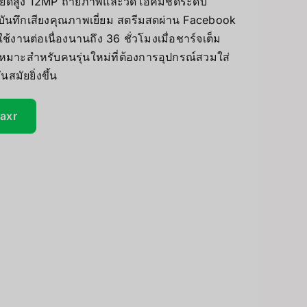
ียดสูง 12MP ถ่ายภาพและวิดีโอคมชัดระดับ
Accessories
PC & eGPU
นทึกเสียงคุณภาพเยี่ยม สตรีมสดผ่าน Facebook
ช้งานต่อเนื่องนานถึง 36 ชั่วโมงเมื่อชาร์จเต็ม
UV Printer
เหมาะสำหรับคนรุ่นใหม่ที่ต้องการอุปกรณ์สวมใส่
นสมัยยิ่งขึ้น
GiiKER Puzzle Games
ceivers/Transmitters
taxr