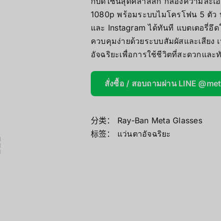
กับดีไซน์สุดคลาสสิก กล้องความละเอ
Mini/Micro 
1080p พร้อมระบบไมโครโฟน 5 ตัว บั
และ Instagram ได้ทันที แบตเตอรี่อึดใ
AOOSTAR
ควบคุมง่ายด้วยระบบสัมผัสและเสียง 
อัจฉริยะเพื่อการใช้ชีวิตที่สะดวกและทั
Wireless Re
สั่งซื้อ / สอบถามผ่าน LINE @me
分类：
Ray-Ban Meta Glasses
标签：
แว่นตาอัจฉริยะ