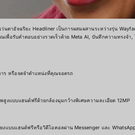
 แว่นตาอัจฉริยะ Headliner เป็นการผสมผสานระหว่างรุ่น Wayf
งคุณเพื่อรับคำตอบอย่างรวดเร็วด้วย Meta AI, บันทึกความทรงจำ,
าหาร หรือจดจำตำแหน่งที่คุณจอดรถ
พสูงแบบแฮนด์ฟรีด้วยกล้องมุมกว้างพิเศษความละเอียด 12MP
มเสียงแบบแฮนด์ฟรีหรือวิดีโอคอลผ่าน Messenger และ WhatsAp