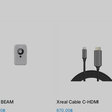
 BEAM
Xreal Cable C-HDMI
00
฿
670.00
฿