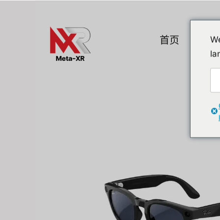
Skip
to
content
首页
产品
We
la
热门小工具
A. VR / AR / 
Devices
Promotion
VR (Virtual Reali
Flipper Zero 替代方案
AR/MR
MR (Mixed Realit
Quest & Quest A
Apple Vision Pro