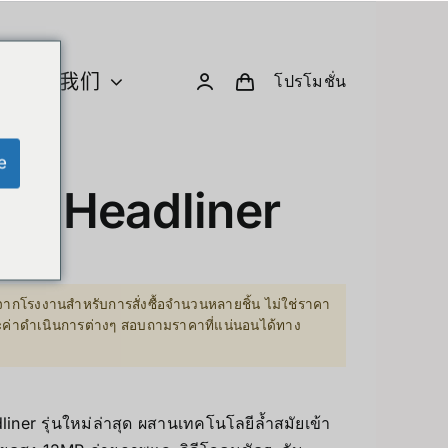
关于我们
โปรโมชั่น
e
U 与计算
创意小工具与机器人
ta Headliner
Computer & Peripherals
Unitree-Humanoid
型号比较 – Unitree 人形机器人
ากโรงงานสำหรับการสั่งซื้อจำนวนหลายชิ้น ไม่ใช่ราคา
Robodog
ละค่าดำเนินการต่างๆ สอบถามราคาที่แน่นอนได้ทาง
Insta360
 GPU Server
Drone
sion Hardware
iner รุ่นใหม่ล่าสุด ผสานเทคโนโลยีล้ำสมัยเข้า