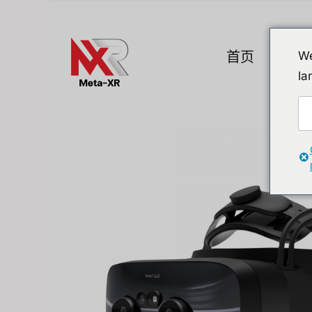
Skip
to
content
首页
产品
We
la
热门小工具
A. VR / AR / 
Devices
Promotion
VR (Virtual Reali
Flipper Zero 替代方案
AR/MR
MR (Mixed Realit
Quest & Quest A
Apple Vision Pro