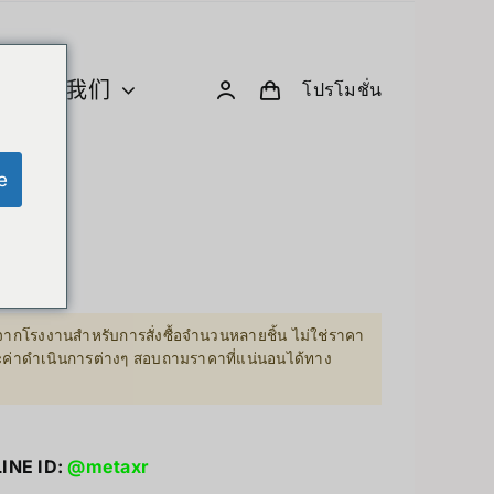
关于我们
โปรโมชั่น
e
U 与计算
创意小工具与机器人
Computer & Peripherals
Unitree-Humanoid
型号比较 – Unitree 人形机器人
ากโรงงานสำหรับการสั่งซื้อจำนวนหลายชิ้น ไม่ใช่ราคา
Robodog
ละค่าดำเนินการต่างๆ สอบถามราคาที่แน่นอนได้ทาง
Insta360
 GPU Server
Drone
sion Hardware
LINE ID:
@metaxr