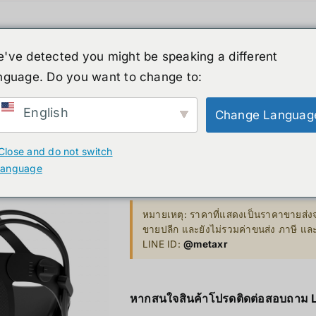
人形机器人
新闻
服务
商店
清仓
've detected you might be speaking a different
nguage. Do you want to change to:
English
Change Languag
XR
B. Smart Glasses &
GP
Varjo XR3
Wearables
Close and do not switch
Bestseller 
language
ty)
Ray-Ban Meta Glasses
134,000.00
฿
Bestseller
Xreal
หมายเหตุ: ราคาที่แสดงเป็นราคาขายส่งจ
VGA Card
ขายปลีก และยังไม่รวมค่าขนส่ง ภาษี แ
y)
Microsoft Hololens 2
LINE ID:
@metaxr
Supermicro
ccessories
Computer Vi
หากสนใจสินค้าโปรดติดต่อสอบถาม 