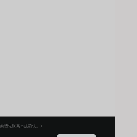
Japanese
Korean
English
权利。下单前请先联系本店确认。）
Thai