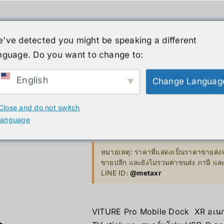
人形机器人
新闻
服务
商店
清仓
've detected you might be speaking a different
nguage. Do you want to change to:
English
Change Languag
XR
B. Smart Glasses &
GP
Viture Pro 
Wearables
Close and do not switch
Bestseller 
language
ty)
Ray-Ban Meta Glasses
4,300.00
฿
Bestseller
Xreal
หมายเหตุ: ราคาที่แสดงเป็นราคาขายส่งจ
VGA Card
ขายปลีก และยังไม่รวมค่าขนส่ง ภาษี แ
y)
Microsoft Hololens 2
LINE ID:
@metaxr
Supermicro
ccessories
Computer Vi
VITURE Pro Mobile Dock XR อเนก