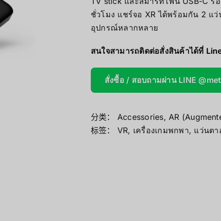
TV stick และสมาร์ทโฟน USB-C รองร
Mini/Micro 
ชั่วโมง แชร์จอ XR ได้พร้อมกัน 2 แว
อุปกรณ์หลากหลาย
AOOSTAR
สนใจสามารถติดต่อสั่งสินค้าได้ที่ Lin
Wireless Re
สั่งซื้อ / สอบถามผ่าน LINE @me
分类：
Accessories
,
AR (Augmente
标签：
VR
,
เครื่องเกมพกพา
,
แว่นตาอ