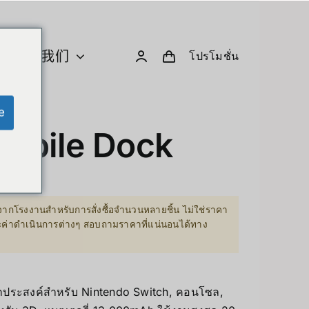
关于我们
โปรโมชั่น
e
U 与计算
创意小工具与机器人
Mobile Dock
Computer & Peripherals
Unitree-Humanoid
型号比较 – Unitree 人形机器人
ากโรงงานสำหรับการสั่งซื้อจำนวนหลายชิ้น ไม่ใช่ราคา
Robodog
ละค่าดำเนินการต่างๆ สอบถามราคาที่แน่นอนได้ทาง
Insta360
 GPU Server
Drone
sion Hardware
ประสงค์สำหรับ Nintendo Switch, คอนโซล,