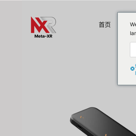
Skip
to
content
首页
产品
We
la
热门小工具
A. VR / AR / 
Devices
Promotion
VR (Virtual Reali
Flipper Zero 替代方案
AR/MR
MR (Mixed Realit
Quest & Quest A
Apple Vision Pro