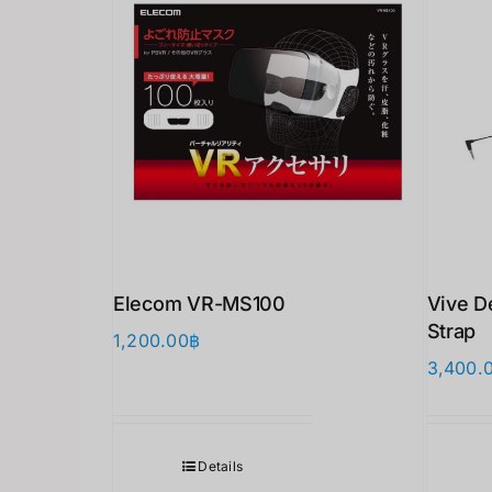
Elecom VR-MS100
Vive D
Strap
1,200.00
฿
3,400.
Details