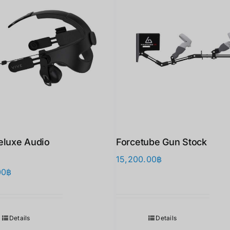
eluxe Audio
Forcetube Gun Stock
15,200.00
฿
00
฿
Details
Details