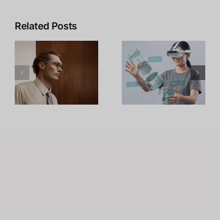
Leap
เจาะลึก Intel
Related Posts
Motion
RealSense
า
Controller
D435i: สุด
2: เมื่อ Hand
ยอดกล้อง
Tracking
Depth
กลายเป็น
Camera
น
เทคโนโลยีที่
พร้อม IMU
ด
พร้อมใช้งาน
ตัวจบงาน
า
จริงในโลก
Robot และ
VR และ AR
Drone