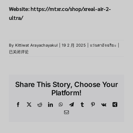
Website:
https://mtxr.co/shop/xreal-air-2-
ultra/
Xreal
By
Kittiwat Arayachayakul
|
19 2 月 2025
|
แว่นตาอัจฉริยะ
|
Air2
已关闭评论
Ultra
แว่น
ที่
เบา
Share This Story, Choose Your
และ
สบาย
Platform!
ฟีเจอร์
ที่
Facebook
X
Reddit
LinkedIn
WhatsApp
Telegram
Tumblr
Pinterest
Vk
Xing
น่า
Email
สนใจ