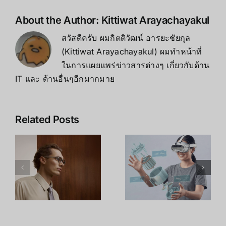
About the Author:
Kittiwat Arayachayakul
สวัสดีครับ ผมกิตติวัฒน์ อารยะชัยกุล
(Kittiwat Arayachayakul) ผมทำหน้าที่
ในการแผยแพร่ข่าวสารต่างๆ เกี่ยวกับด้าน
IT และ ด้านอื่นๆอีกมากมาย
Leap
เจาะลึก Intel
Related Posts
Motion
RealSense
า
Controller
D435i: สุด
2: เมื่อ Hand
ยอดกล้อง
Tracking
Depth
กลายเป็น
Camera
น
เทคโนโลยีที่
พร้อม IMU
ด
พร้อมใช้งาน
ตัวจบงาน