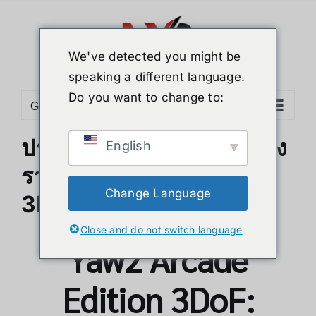
Skip
to
content
We've detected you might be
speaking a different language.
Do you want to change to:
Go to...
ประสบการณ์ VR คุณภาพสูง
English
ราคาประหยัดกับ Yaw2
Change Language
3DoF
Close and do not switch language
Yaw2 Arcade
Edition 3DoF: