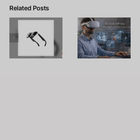
Related Posts
เคล็ดลับ การ
เพิ่ม
R
อาชีพใน
ประสิทธิภาพ
ร
Metaverse:
การเรียนรู้
โอกาสทองที่
ของพนักงาน
คุณเตรียมตัว
ด้วย
S
ได้ตั้งแต่วันนี้
เทคโนโลยี
VR – วิถี
เถ้าแก่
Japanese