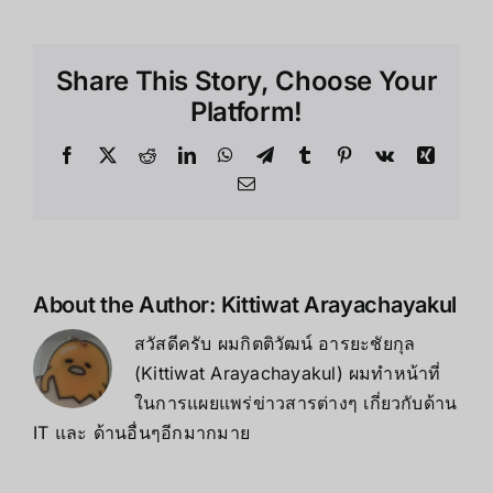
คุณภาพ
สูง
ราคา
Share This Story, Choose Your
ประหยัด
กับ
Platform!
Yaw2
3DoF
Facebook
X
Reddit
LinkedIn
WhatsApp
Telegram
Tumblr
Pinterest
Vk
Xing
Email
About the Author:
Kittiwat Arayachayakul
สวัสดีครับ ผมกิตติวัฒน์ อารยะชัยกุล
(Kittiwat Arayachayakul) ผมทำหน้าที่
ในการแผยแพร่ข่าวสารต่างๆ เกี่ยวกับด้าน
IT และ ด้านอื่นๆอีกมากมาย