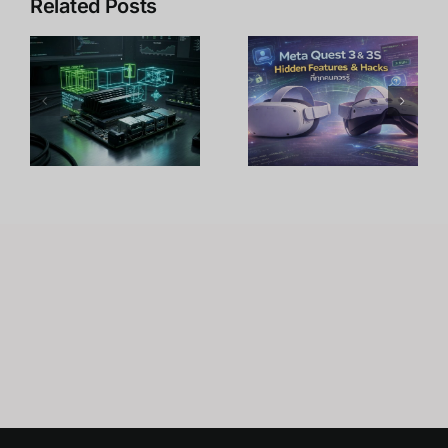
Related Posts
บ
Pico Project
n
10 เทคนิค
Swan ความ
ปลดล็อก
ละเอียด 45
Meta Quest
PPD สูงสุด
ม
3 เพิ่มพลัง
ในตลาด
้
จริงได้ถึง
พร้อมบุก
300%
สหรัฐฯ ครั้ง
แรก
Japanese