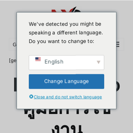
Skip
to
content
We've detected you might be
speaking a different language.
Do you want to change to:
Go to...
[geoip country=”TH”]
English
Flipper Zero
Change Language
Close and do not switch language
คู่มือการใช้
งาน