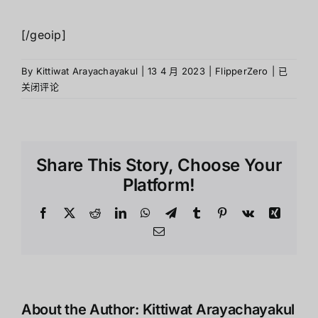
[/geoip]
Flipper
By
Kittiwat Arayachayakul
|
13 4 月 2023
|
FlipperZero
|
已
Zero
关闭评论
Multitool
คู่มือ
การ
ใช้
Share This Story, Choose Your
งาน
Platform!
Facebook
X
Reddit
LinkedIn
WhatsApp
Telegram
Tumblr
Pinterest
Vk
Xing
Email
About the Author:
Kittiwat Arayachayakul