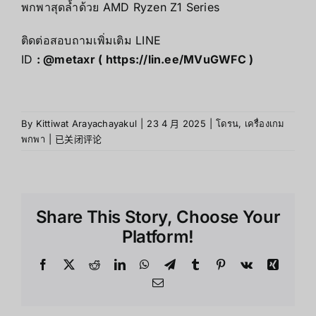
พกพาสุดล้ำด้วย AMD Ryzen Z1 Series
ติดต่อสอบถามเพิ่มเติม LINE
ID
: @metaxr (
https://lin.ee/MVuGWFC
)
By
Kittiwat Arayachayakul
|
23 4 月 2025
|
โดรน
,
เครื่องเกม
ความ
พกพา
|
已关闭评论
แตก
ต่าง
ระหว่าง
Lenovo
Share This Story, Choose Your
Legion
Go
Platform!
เเละ
nintendo
Facebook
X
Reddit
LinkedIn
WhatsApp
Telegram
Tumblr
Pinterest
Vk
Xing
switch
Email
2