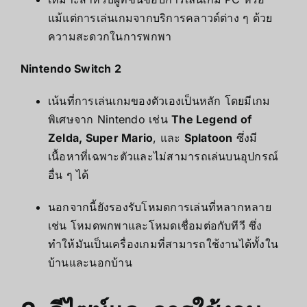
แม้แต่การเล่นเกมจากบริการคลาวด์ต่าง ๆ ด้วย
ความสะดวกในการพกพา
Nintendo Switch 2
เน้นที่การเล่นเกมของตัวเองเป็นหลัก โดยมีเกม
พิเศษจาก Nintendo เช่น
The Legend of
Zelda, Super Mario
, และ
Splatoon
ซึ่งมี
เนื้อหาที่เฉพาะตัวและไม่สามารถเล่นบนอุปกรณ์
อื่น ๆ ได้
นอกจากนี้ยังรองรับโหมดการเล่นที่หลากหลาย
เช่น โหมดพกพาและโหมดเชื่อมต่อกับทีวี ซึ่ง
ทำให้มันเป็นเครื่องเกมที่สามารถใช้งานได้ทั้งใน
บ้านและนอกบ้าน