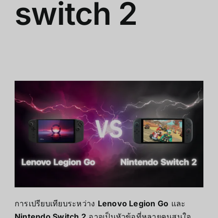
switch 2
การเปรียบเทียบระหว่าง
Lenovo Legion Go
และ
Nintendo Switch 2
อาจเป็นหัวข้อที่หลายคนสนใจ