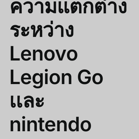
ความแตกต่าง
ระหว่าง
Lenovo
Legion Go
เเละ
nintendo