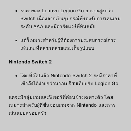
ราคาของ Lenovo Legion Go อาจจะสูงกว่า
Switch เนื่องจากเป็นอุปกรณ์ที่รองรับการเล่นเกม
ระดับ AAA และมีฮาร์ดแวร์ที่ทันสมัย
แต่ก็เหมาะสำหรับผู้ที่ต้องการประสบการณ์การ
เล่นเกมที่หลากหลายและเต็มรูปแบบ
Nintendo Switch 2
โดยทั่วไปแล้ว Nintendo Switch 2 จะมีราคาที่
เข้าถึงได้ง่ายกว่าหากเปรียบเทียบกับ Legion Go
แต่จะมีกลุ่มเกมและฟีเจอร์ที่ค่อนข้างเฉพาะตัว โดย
เหมาะสำหรับผู้ที่ชื่นชอบเกมจาก Nintendo และการ
เล่นแบบครอบครัว