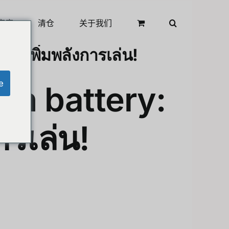
商店
清仓
关于我们
ย เพิ่มพลังการเล่น!
e
ith battery:
รเล่น!