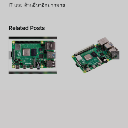
IT และ ด้านอื่นๆอีกมากมาย
Related Posts
y
19 โปรเจค
Raspberry
C
สุดเจ๋งของ
Pi 4 คืออะไร
Raspberry
Pi