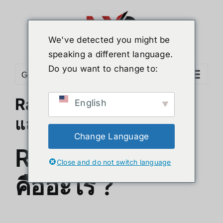
Skip
to
content
We've detected you might be
speaking a different language.
Do you want to change to:
Go to...
Raspberry Pi 5 คืออะไร ?
English
และดีกว่า Pi 4 อย่างไร
Change Language
Raspberry Pi 5
Close and do not switch language
คืออะไร ?