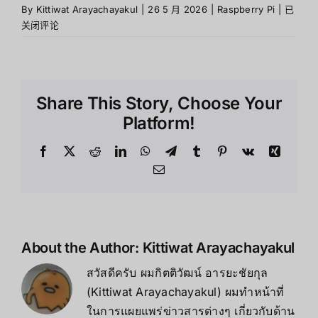
Raspbe
By
Kittiwat Arayachayakul
|
26 5 月 2026
|
Raspberry Pi
|
已
Pi
关闭评论
5
คือ
อะไร
?
Share This Story, Choose Your
และ
ดี
Platform!
กว่า
Pi
Facebook
X
Reddit
LinkedIn
WhatsApp
Telegram
Tumblr
Pinterest
Vk
Xing
4
Email
อย่างไร
About the Author:
Kittiwat Arayachayakul
สวัสดีครับ ผมกิตติวัฒน์ อารยะชัยกุล
(Kittiwat Arayachayakul) ผมทำหน้าที่
ในการแผยแพร่ข่าวสารต่างๆ เกี่ยวกับด้าน