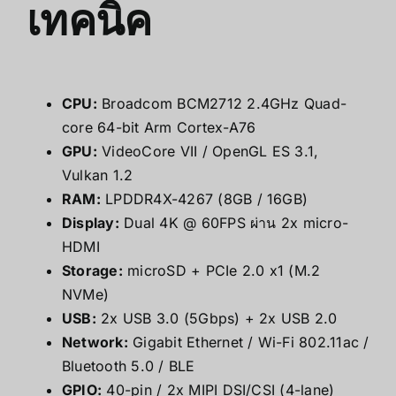
เทคนิค
CPU:
Broadcom BCM2712 2.4GHz Quad-
core 64-bit Arm Cortex-A76
GPU:
VideoCore VII / OpenGL ES 3.1,
Vulkan 1.2
RAM:
LPDDR4X-4267 (8GB / 16GB)
Display:
Dual 4K @ 60FPS ผ่าน 2x micro-
HDMI
Storage:
microSD + PCIe 2.0 x1 (M.2
NVMe)
USB:
2x USB 3.0 (5Gbps) + 2x USB 2.0
Network:
Gigabit Ethernet / Wi-Fi 802.11ac /
Bluetooth 5.0 / BLE
GPIO:
40-pin / 2x MIPI DSI/CSI (4-lane)