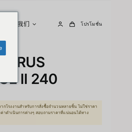
关于我们
โปรโมชั่น
e
U 与计算
创意小工具与机器人
 AORUS
Computer & Peripherals
Unitree-Humanoid
E II 240
型号比较 – Unitree 人形机器人
Robodog
ากโรงงานสำหรับการสั่งซื้อจำนวนหลายชิ้น ไม่ใช่ราคา
Insta360
 GPU Server
ละค่าดำเนินการต่างๆ สอบถามราคาที่แน่นอนได้ทาง
Drone
sion Hardware