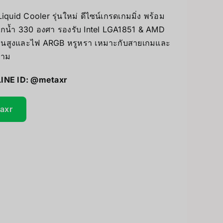
Accessories
PC & eGPU
id Cooler รุ่นใหม่ ดีไซน์เกรดเกมมิ่ง พร้อม
ล็อกน้ำ 330 องศา รองรับ Intel LGA1851 & AMD
UV Printer
อนสูงและไฟ ARGB หรูหรา เหมาะกับสายเกมและ
งาม
GiiKER Puzzle Games
ceivers/Transmitters
LINE ID:
@metaxr
taxr