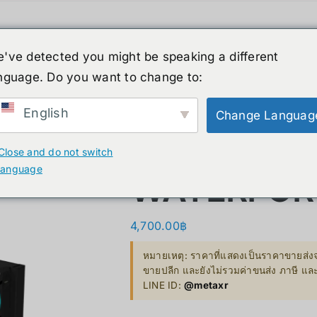
人形机器人
新闻
服务
商店
清仓
've detected you might be speaking a different
nguage. Do you want to change to:
English
Change Languag
XR
B. Smart Glasses &
GP
GIGABYTE
Wearables
Close and do not switch
Bestseller 
language
ty)
Ray-Ban Meta Glasses
WATERFORC
Bestseller
Xreal
4,700.00
฿
VGA Card
y)
Microsoft Hololens 2
หมายเหตุ: ราคาที่แสดงเป็นราคาขายส่งจ
Supermicro
ขายปลีก และยังไม่รวมค่าขนส่ง ภาษี แ
ccessories
LINE ID:
@metaxr
Computer Vi