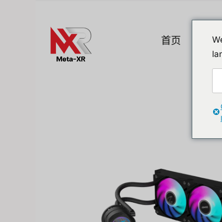
Skip
to
content
首页
产品
We
la
热门小工具
A. VR / AR / 
Devices
Promotion
VR (Virtual Reali
Flipper Zero 替代方案
AR/MR
MR (Mixed Realit
Quest & Quest A
Apple Vision Pro