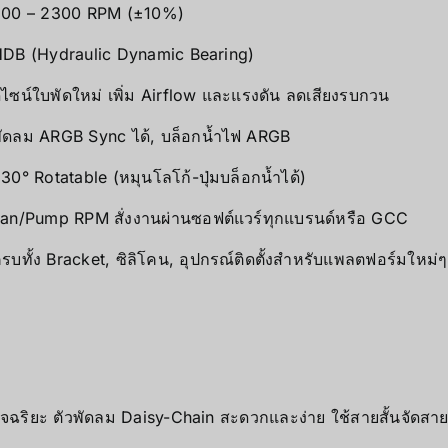
800 – 2300 RPM (±10%)
DB (Hydraulic Dynamic Bearing)
ีไซน์ใบพัดใหม่ เพิ่ม Airflow และแรงดัน ลดเสียงรบกวน
ัดลม ARGB Sync ได้, บล็อกน้ำไฟ ARGB
30° Rotatable (หมุนโลโก้-ปุ่มบล็อกน้ำได้)
an/Pump RPM สั่งงานผ่านซอฟต์แวร์ทุกแบรนด์หรือ GCC
รบทั้ง Bracket, ซิลิโคน, อุปกรณ์ติดตั้งสำหรับแพลตฟอร์มใหม่ๆ
จฉริยะ ตัวพัดลม Daisy-Chain สะดวกและง่าย ใช้สายสั้นจัดสา